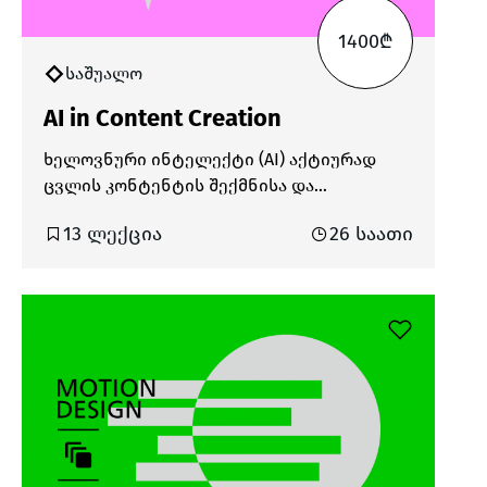
1400₾
საშუალო
AI in Content Creation
ხელოვნური ინტელექტი (AI) აქტიურად
ცვლის კონტენტის შექმნისა და
მარკეტინგის პროცესებს. თანამედროვე
13 ლექცია
26 საათი
ციფრულ გარემოში, სადაც ცვლილებები
სწრაფად მიმდინარეობს, AI-ის გამოყენება
უკვე აუცილებელიც კი გახდა. ის
მნიშვნელოვნად ამცირებს კონტენტის
შექმნაზე დახარჯულ დროს, ზრდის
შემოქმედებით შესაძლებლობებს და ხელს
უწყობს კონტენტის პერსონალიზაციასა და
ოპტიმიზაციას. AI ხელსაწყოები
ამარტივებს როგორც იდეების
გენერირების, ისე მისი აღსრულების