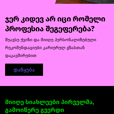
დიზაინ-პროექტების
დაგეგმვას.პროგრამის განმავლობაში
თითოეული ლექციის შემდეგ სტუდენტები
ჯერ კიდევ არ იცი რომელი
დამოუკიდებლად შეასრულებენ შესაბამის
პრაქტიკულ სავარჯიშოს. ასევე, მიიღებენ
პროფესია შეგეფერება?
რჩევებს/კონსულტაციებს კარიერული
განვითარების კუთხით, კურსის დასასრულს
შეავსე ქვიზი და მიიღე პერსონალიზებული
კი შექმნიან ინდივიდუალურ
რეკომენდაციები კარიერულ გზასთან
პროექტს, რომლითაც შეკრავენ კურსის
დაკავშირებით
განმავლობაში შექმნილ პორტფოლიოს.
დაწყება
მიიღე სიახლეები პირველმა,
გამოიწერე გვერდი