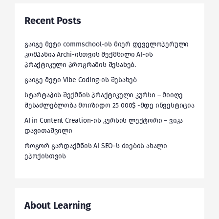
Recent Posts
გაიგე მეტი commschool-ის მიერ დეველოპერული
კომპანია Archi-ისთვის შექმნილი AI-ის
პრაქტიკული პროგრამის შესახებ.
გაიგე მეტი Vibe Coding-ის შესახებ
სტარტაპის შექმნის პრაქტიკული კურსი – მიიღე
შესაძლებლობა მოიზიდო 25 000$ -მდე ინვესტიცია
AI in Content Creation-ის კურსის ლექტორი – ვიკა
დავითაშვილი
როგორ გარდაქმნის AI SEO-ს ძიების ახალი
ეპოქისთვის
About Learning