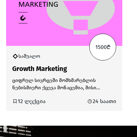
როგორ ეძებს AI ინფორმაციას და როგორ
აგენერირებს პასუხებს. როგორ
კითხულობენ ბოტები თქვენს საიტს და
როგორ ყალიბდება თქვენი ბრენდი AI-
სთვის სანდო წყაროდ.
1500₾
საშუალო
Growth Marketing
ციფრულ სივრცეში მომხმარებლის
ნებისმიერი ქცევა მონაცემია, მისი
სწორად გამოყენების უნარი კი –
12 ლექცია
24 საათი
კონკურენტებზე უპირატესობის მოპოვების
უმთავრესი საშუალება, რადგან ის
გვეხმარება, მივიღოთ ჭკვიანური
გადაწყვეტილებები, დაფუძნებული
ფაქტებზე და არა ვარაუდებზე.