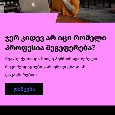
სტუდენტები დამოუკიდებლად
იმუშავებენ ინდივიდუალურ პროექტზე,
რომელიც მოიცავს პროექტის მართვის
სრულ ციკლს. ამავდროულად გაეცნობიან
ინდუსტრიაში გავრცელებულ მიდგომებს,
გასაუბრების ტექნიკებს და ისწავლიან
ჯერ კიდევ არ იცი რომელი
პროექტზე მომუშავე გუნდებთან სწორ
კომუნიკაციას.
პროფესია შეგეფერება?
შეავსე ქვიზი და მიიღე პერსონალიზებული
რეკომენდაციები კარიერულ გზასთან
დაკავშირებით
დაწყება