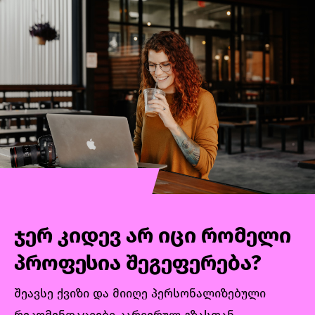
Single-Page აპლიკაციების (SPA) აწყობას.
კურსის განმავლობაში მთავარი აქცენტი
გაკეთდება Angular-ის მთავარი
კონცეფციების ღრმად შესწავლაზე. დიდი
დრო დაეთმობა TypeScript-ის და RxJS-ის
სიღრმისეულ გარჩევას და ჩვენებას თუ
რატომ არის ღირებული ტიპიზაცია (TS) და
რეაქტიული პარადიგმა (RxJS)
ჯერ კიდევ არ იცი რომელი
პროფესია შეგეფერება?
შეავსე ქვიზი და მიიღე პერსონალიზებული