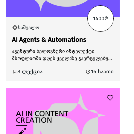
1400₾
საშუალო
AI Agents & Automations
აგენტური ხელოვნური ინტელექტი
მსოფლიოში დღეს ყველაზე გავრცელებულ
და მოთხოვნად ტექნოლოგიად ითვლება.
8 ლექცია
16 საათი
ის შექმნილია იმისთვის, რომ იმოქმედოს
ავტონომიურად და მიიღოს
გადაწყვეტილებები ადამიანის
მინიმალური ჩარევით. ანუ, მას შეუძლია
შეასრულოს კომპლექსური ამოცანები,
როგორიცაა დაგეგმვა, პრობლემის
გადაჭრა და კომუნიკაცია. AI აგენტები და
no-code ავტომატიზაცია საშუალებას
გვაძლევს, შევქმნათ სისტემები,