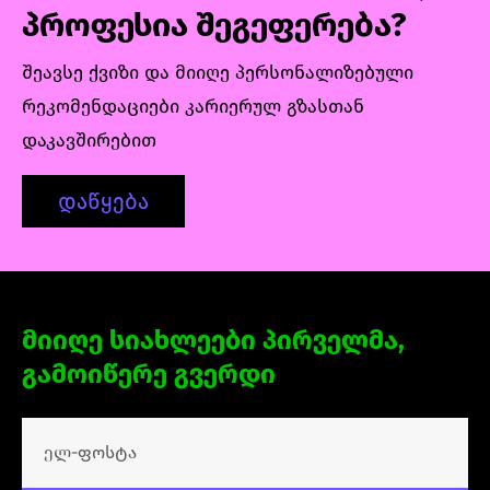
პრაქტიკულ სავარჯიშოს. ასევე, მიიღებენ
პროფესია შეგეფერება?
რჩევებს/კონსულტაციებს კარიერული
განვითარების კუთხით, კურსის დასასრულს
შეავსე ქვიზი და მიიღე პერსონალიზებული
კი შექმნიან ინდივიდუალურ
რეკომენდაციები კარიერულ გზასთან
პროექტს, რომლითაც შეკრავენ კურსის
დაკავშირებით
განმავლობაში შექმნილ პორტფოლიოს.
დაწყება
მიიღე სიახლეები პირველმა,
გამოიწერე გვერდი