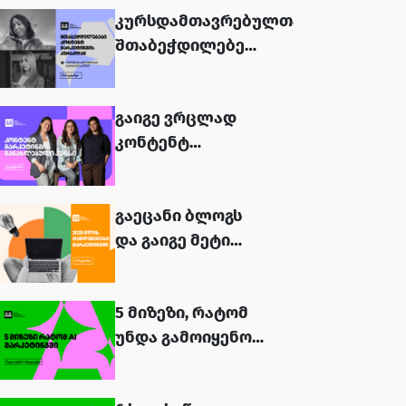
კურსდამთავრებულთა
შთაბეჭდილებები
- კონტენტ
მარკეტინგი...
გაიგე ვრცლად
კონტენტ
მარკეტინგის
განახლებული
გაეცანი ბლოგს
კურსის შესახებ...
და გაიგე მეტი
2025 წლის
მთავარ
5 მიზეზი, რატომ
ტენდენციებზე
უნდა გამოიყენოს
მარკეტინგში...
მარკეტერმა AI
ხელსაწყოები...