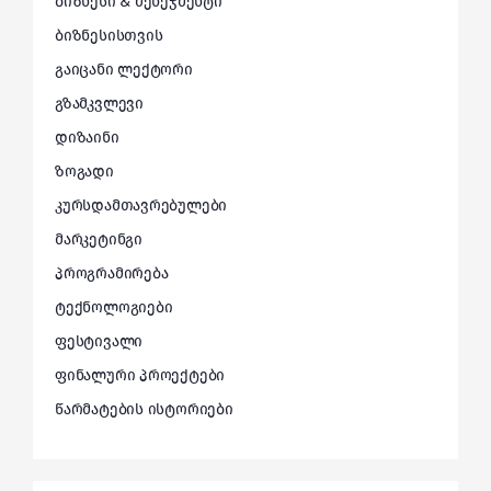
ბიზნესი & მენეჯმენტი
ბიზნესისთვის
გაიცანი ლექტორი
გზამკვლევი
დიზაინი
ზოგადი
კურსდამთავრებულები
მარკეტინგი
პროგრამირება
ტექნოლოგიები
ფესტივალი
ფინალური პროექტები
წარმატების ისტორიები