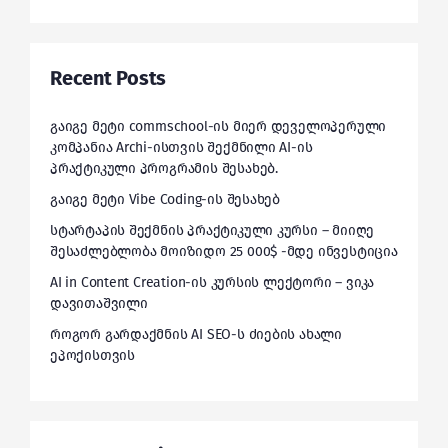
Recent Posts
გაიგე მეტი commschool-ის მიერ დეველოპერული
კომპანია Archi-ისთვის შექმნილი AI-ის
პრაქტიკული პროგრამის შესახებ.
გაიგე მეტი Vibe Coding-ის შესახებ
სტარტაპის შექმნის პრაქტიკული კურსი – მიიღე
შესაძლებლობა მოიზიდო 25 000$ -მდე ინვესტიცია
AI in Content Creation-ის კურსის ლექტორი – ვიკა
დავითაშვილი
როგორ გარდაქმნის AI SEO-ს ძიების ახალი
ეპოქისთვის