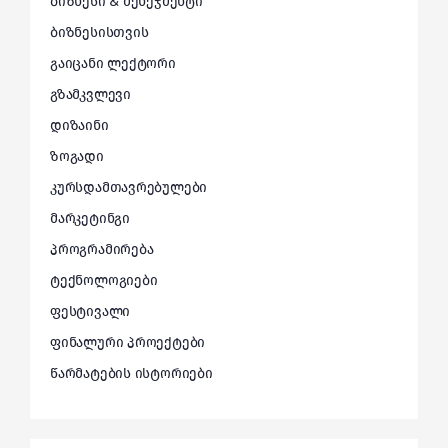
ბიზნესი & მენეჯმენტი
ბიზნესისთვის
გაიცანი ლექტორი
გზამკვლევი
დიზაინი
ზოგადი
კურსდამთავრებულები
მარკეტინგი
პროგრამირება
ტექნოლოგიები
ფესტივალი
ფინალური პროექტები
წარმატების ისტორიები