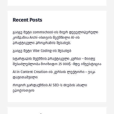
Recent Posts
გაიგე მეტი commschool-ის მიერ დეველოპერული
კომპანია Archi-ისთვის შექმნილი AI-ის
პრაქტიკული პროგრამის შესახებ.
გაიგე მეტი Vibe Coding-ის შესახებ
სტარტაპის შექმნის პრაქტიკული კურსი – მიიღე
შესაძლებლობა მოიზიდო 25 000$ -მდე ინვესტიცია
AI in Content Creation-ის კურსის ლექტორი – ვიკა
დავითაშვილი
როგორ გარდაქმნის AI SEO-ს ძიების ახალი
ეპოქისთვის