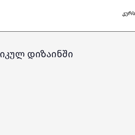
კურ
აფიკულ დიზაინში