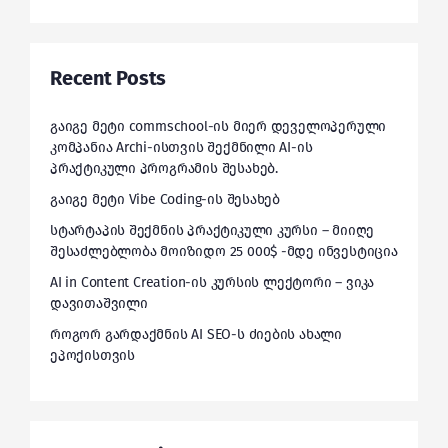
Recent Posts
გაიგე მეტი commschool-ის მიერ დეველოპერული
კომპანია Archi-ისთვის შექმნილი AI-ის
პრაქტიკული პროგრამის შესახებ.
გაიგე მეტი Vibe Coding-ის შესახებ
სტარტაპის შექმნის პრაქტიკული კურსი – მიიღე
შესაძლებლობა მოიზიდო 25 000$ -მდე ინვესტიცია
AI in Content Creation-ის კურსის ლექტორი – ვიკა
დავითაშვილი
როგორ გარდაქმნის AI SEO-ს ძიების ახალი
ეპოქისთვის