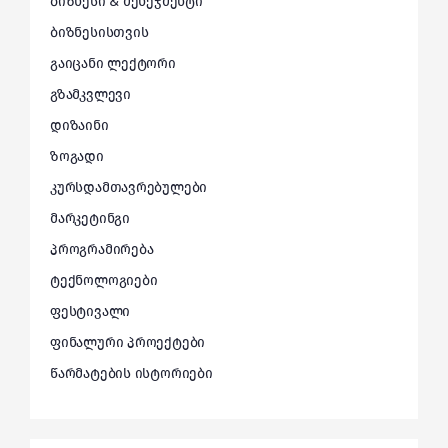
ბიზნესი & მენეჯმენტი
ბიზნესისთვის
გაიცანი ლექტორი
გზამკვლევი
დიზაინი
ზოგადი
კურსდამთავრებულები
მარკეტინგი
პროგრამირება
ტექნოლოგიები
ფესტივალი
ფინალური პროექტები
წარმატების ისტორიები