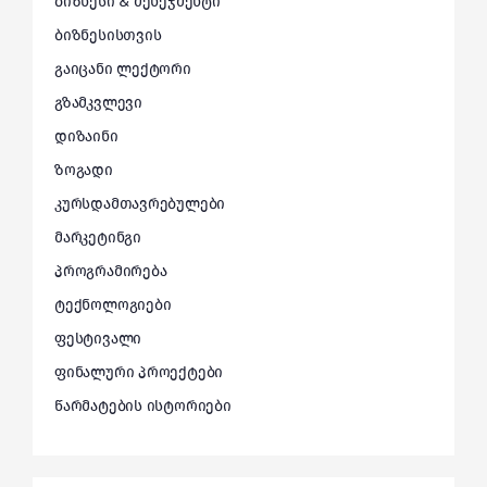
ბიზნესი & მენეჯმენტი
ბიზნესისთვის
გაიცანი ლექტორი
გზამკვლევი
დიზაინი
ზოგადი
კურსდამთავრებულები
მარკეტინგი
პროგრამირება
ტექნოლოგიები
ფესტივალი
ფინალური პროექტები
წარმატების ისტორიები