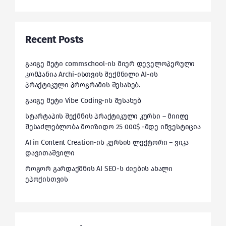
Recent Posts
გაიგე მეტი commschool-ის მიერ დეველოპერული
კომპანია Archi-ისთვის შექმნილი AI-ის
პრაქტიკული პროგრამის შესახებ.
გაიგე მეტი Vibe Coding-ის შესახებ
სტარტაპის შექმნის პრაქტიკული კურსი – მიიღე
შესაძლებლობა მოიზიდო 25 000$ -მდე ინვესტიცია
AI in Content Creation-ის კურსის ლექტორი – ვიკა
დავითაშვილი
როგორ გარდაქმნის AI SEO-ს ძიების ახალი
ეპოქისთვის