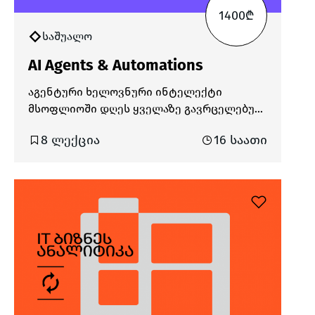
1400₾
საშუალო
AI Agents & Automations
აგენტური ხელოვნური ინტელექტი
მსოფლიოში დღეს ყველაზე გავრცელებულ
და მოთხოვნად ტექნოლოგიად ითვლება.
8 ლექცია
16 საათი
ის შექმნილია იმისთვის, რომ იმოქმედოს
ავტონომიურად და მიიღოს
გადაწყვეტილებები ადამიანის
მინიმალური ჩარევით. ანუ, მას შეუძლია
შეასრულოს კომპლექსური ამოცანები,
როგორიცაა დაგეგმვა, პრობლემის
გადაჭრა და კომუნიკაცია. AI აგენტები და
no-code ავტომატიზაცია საშუალებას
გვაძლევს, შევქმნათ სისტემები,
რომლებიც აზროვნებენ, მოქმედებენ და
რეაგირებენ ცვლად, დინამიურ გარემოზე.