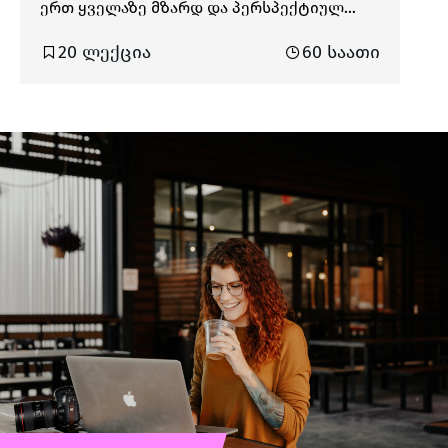
ერთ ყველაზე მზარდ და პერსპექტიულ
ინდუსტრიად გვევლინება. ამ ყველაფერში
20 ლექცია
60 საათი
დიდი როლი ითამაშა Angular Framework-მა,
რომელიც 2016 წელს შეიქმნა Google-ის
მიერ და რომლის გაუმჯობესება დღესაც
აქტიურად მიმდინარეობს. Angular
Framework-ის გამოყენებით თქვენ
შეძლებთ TypeScript-Based Responsive
Single-Page აპლიკაციების (SPA) აწყობას.
კურსის განმავლობაში მთავარი აქცენტი
გაკეთდება Angular-ის მთავარი
კონცეფციების ღრმად შესწავლაზე. დიდი
დრო დაეთმობა TypeScript-ის და RxJS-ის
სიღრმისეულ გარჩევას და ჩვენებას თუ
რატომ არის ღირებული ტიპიზაცია (TS) და
რეაქტიული პარადიგმა (RxJS)