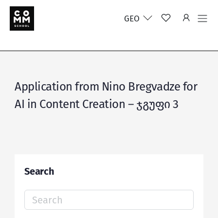
GEO
Application from Nino Bregvadze for
AI in Content Creation – ჯგუფი 3
Search
Search
for: