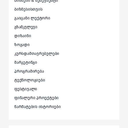
ბიზნესი & მენეჯმენტი
ბიზნესისთვის
გაიცანი ლექტორი
გზამკვლევი
დიზაინი
ზოგადი
კურსდამთავრებულები
მარკეტინგი
პროგრამირება
ტექნოლოგიები
ფესტივალი
ფინალური პროექტები
წარმატების ისტორიები