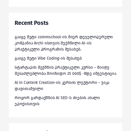
Recent Posts
გაიგე მეტი commschool-ის მიერ დეველოპერული
კომპანია Archi-ისთვის შექმნილი AI-ის
პრაქტიკული პროგრამის შესახებ.
გაიგე მეტი Vibe Coding-ის შესახებ
სტარტაპის შექმნის პრაქტიკული კურსი – მიიღე
შესაძლებლობა მოიზიდო 25 000$ -მდე ინვესტიცია
AI in Content Creation-ის კურსის ლექტორი – ვიკა
დავითაშვილი
როგორ გარდაქმნის AI SEO-ს ძიების ახალი
ეპოქისთვის