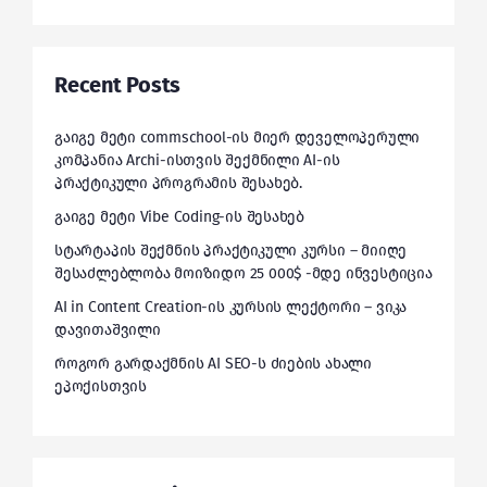
Recent Posts
გაიგე მეტი commschool-ის მიერ დეველოპერული
კომპანია Archi-ისთვის შექმნილი AI-ის
პრაქტიკული პროგრამის შესახებ.
გაიგე მეტი Vibe Coding-ის შესახებ
სტარტაპის შექმნის პრაქტიკული კურსი – მიიღე
შესაძლებლობა მოიზიდო 25 000$ -მდე ინვესტიცია
AI in Content Creation-ის კურსის ლექტორი – ვიკა
დავითაშვილი
როგორ გარდაქმნის AI SEO-ს ძიების ახალი
ეპოქისთვის