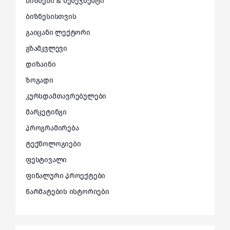
ბიზნესი & მენეჯმენტი
ბიზნესისთვის
გაიცანი ლექტორი
გზამკვლევი
დიზაინი
ზოგადი
კურსდამთავრებულები
მარკეტინგი
პროგრამირება
ტექნოლოგიები
ფესტივალი
ფინალური პროექტები
წარმატების ისტორიები