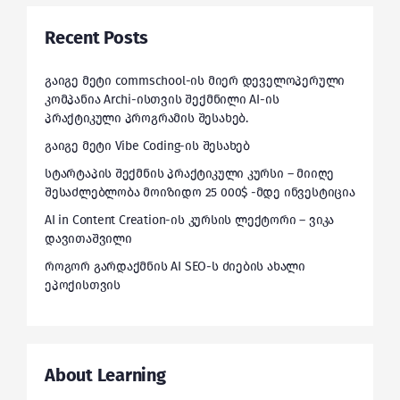
Recent Posts
გაიგე მეტი commschool-ის მიერ დეველოპერული
კომპანია Archi-ისთვის შექმნილი AI-ის
პრაქტიკული პროგრამის შესახებ.
გაიგე მეტი Vibe Coding-ის შესახებ
სტარტაპის შექმნის პრაქტიკული კურსი – მიიღე
შესაძლებლობა მოიზიდო 25 000$ -მდე ინვესტიცია
AI in Content Creation-ის კურსის ლექტორი – ვიკა
დავითაშვილი
როგორ გარდაქმნის AI SEO-ს ძიების ახალი
ეპოქისთვის
About Learning