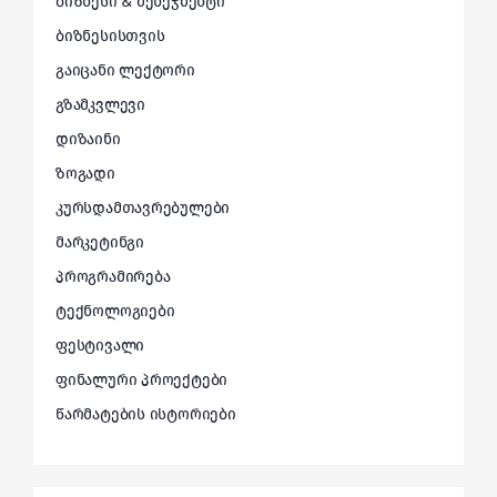
ბიზნესი & მენეჯმენტი
ბიზნესისთვის
გაიცანი ლექტორი
გზამკვლევი
დიზაინი
ზოგადი
კურსდამთავრებულები
მარკეტინგი
პროგრამირება
ტექნოლოგიები
ფესტივალი
ფინალური პროექტები
წარმატების ისტორიები