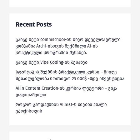
Recent Posts
გაიგე მეტი commschool-ის მიერ დეველოპერული
კომპანია Archi-ისთვის შექმნილი AI-ის
პრაქტიკული პროგრამის შესახებ.
გაიგე მეტი Vibe Coding-ის შესახებ
სტარტაპის შექმნის პრაქტიკული კურსი – მიიღე
შესაძლებლობა მოიზიდო 25 000$ -მდე ინვესტიცია
AI in Content Creation-ის კურსის ლექტორი – ვიკა
დავითაშვილი
როგორ გარდაქმნის AI SEO-ს ძიების ახალი
ეპოქისთვის