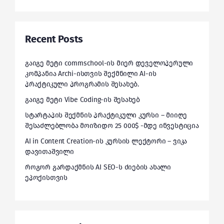
Recent Posts
გაიგე მეტი commschool-ის მიერ დეველოპერული
კომპანია Archi-ისთვის შექმნილი AI-ის
პრაქტიკული პროგრამის შესახებ.
გაიგე მეტი Vibe Coding-ის შესახებ
სტარტაპის შექმნის პრაქტიკული კურსი – მიიღე
შესაძლებლობა მოიზიდო 25 000$ -მდე ინვესტიცია
AI in Content Creation-ის კურსის ლექტორი – ვიკა
დავითაშვილი
როგორ გარდაქმნის AI SEO-ს ძიების ახალი
ეპოქისთვის