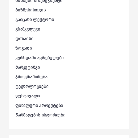
ბიზნესი & მენეჯმენტი
ბიზნესისთვის
გაიცანი ლექტორი
გზამკვლევი
დიზაინი
ზოგადი
კურსდამთავრებულები
მარკეტინგი
პროგრამირება
ტექნოლოგიები
ფესტივალი
ფინალური პროექტები
წარმატების ისტორიები