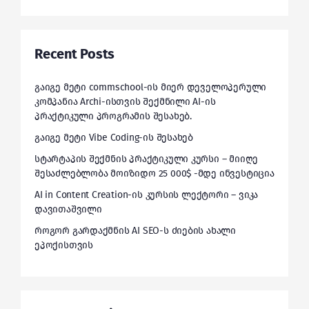
Recent Posts
გაიგე მეტი commschool-ის მიერ დეველოპერული
კომპანია Archi-ისთვის შექმნილი AI-ის
პრაქტიკული პროგრამის შესახებ.
გაიგე მეტი Vibe Coding-ის შესახებ
სტარტაპის შექმნის პრაქტიკული კურსი – მიიღე
შესაძლებლობა მოიზიდო 25 000$ -მდე ინვესტიცია
AI in Content Creation-ის კურსის ლექტორი – ვიკა
დავითაშვილი
როგორ გარდაქმნის AI SEO-ს ძიების ახალი
ეპოქისთვის