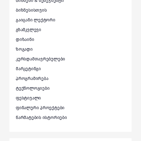
ბიზნესი & მენეჯმენტი
ბიზნესისთვის
გაიცანი ლექტორი
გზამკვლევი
დიზაინი
ზოგადი
კურსდამთავრებულები
მარკეტინგი
პროგრამირება
ტექნოლოგიები
ფესტივალი
ფინალური პროექტები
წარმატების ისტორიები