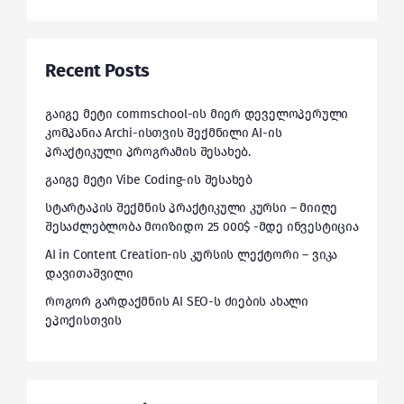
Recent Posts
გაიგე მეტი commschool-ის მიერ დეველოპერული
კომპანია Archi-ისთვის შექმნილი AI-ის
პრაქტიკული პროგრამის შესახებ.
გაიგე მეტი Vibe Coding-ის შესახებ
სტარტაპის შექმნის პრაქტიკული კურსი – მიიღე
შესაძლებლობა მოიზიდო 25 000$ -მდე ინვესტიცია
AI in Content Creation-ის კურსის ლექტორი – ვიკა
დავითაშვილი
როგორ გარდაქმნის AI SEO-ს ძიების ახალი
ეპოქისთვის