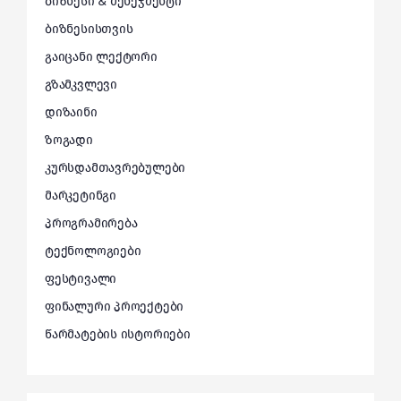
ბიზნესი & მენეჯმენტი
ბიზნესისთვის
გაიცანი ლექტორი
გზამკვლევი
დიზაინი
ზოგადი
კურსდამთავრებულები
მარკეტინგი
პროგრამირება
ტექნოლოგიები
ფესტივალი
ფინალური პროექტები
წარმატების ისტორიები