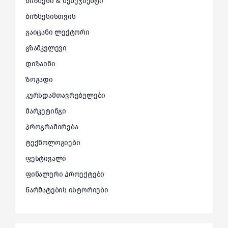
ბიზნესი & მენეჯმენტი
ბიზნესისთვის
გაიცანი ლექტორი
გზამკვლევი
დიზაინი
ზოგადი
კურსდამთავრებულები
მარკეტინგი
პროგრამირება
ტექნოლოგიები
ფესტივალი
ფინალური პროექტები
წარმატების ისტორიები