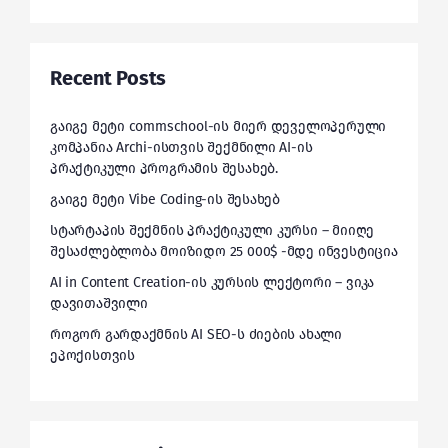
Recent Posts
გაიგე მეტი commschool-ის მიერ დეველოპერული
კომპანია Archi-ისთვის შექმნილი AI-ის
პრაქტიკული პროგრამის შესახებ.
გაიგე მეტი Vibe Coding-ის შესახებ
სტარტაპის შექმნის პრაქტიკული კურსი – მიიღე
შესაძლებლობა მოიზიდო 25 000$ -მდე ინვესტიცია
AI in Content Creation-ის კურსის ლექტორი – ვიკა
დავითაშვილი
როგორ გარდაქმნის AI SEO-ს ძიების ახალი
ეპოქისთვის