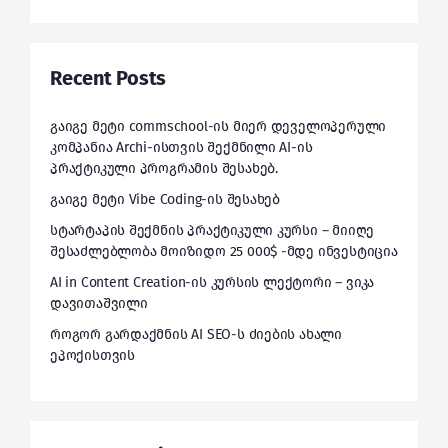
Recent Posts
გაიგე მეტი commschool-ის მიერ დეველოპერული
კომპანია Archi-ისთვის შექმნილი AI-ის
პრაქტიკული პროგრამის შესახებ.
გაიგე მეტი Vibe Coding-ის შესახებ
სტარტაპის შექმნის პრაქტიკული კურსი – მიიღე
შესაძლებლობა მოიზიდო 25 000$ -მდე ინვესტიცია
AI in Content Creation-ის კურსის ლექტორი – ვიკა
დავითაშვილი
როგორ გარდაქმნის AI SEO-ს ძიების ახალი
ეპოქისთვის