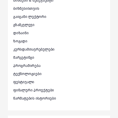
ბიზნესი & მენეჯმენტი
ბიზნესისთვის
გაიცანი ლექტორი
გზამკვლევი
დიზაინი
ზოგადი
კურსდამთავრებულები
მარკეტინგი
პროგრამირება
ტექნოლოგიები
ფესტივალი
ფინალური პროექტები
წარმატების ისტორიები