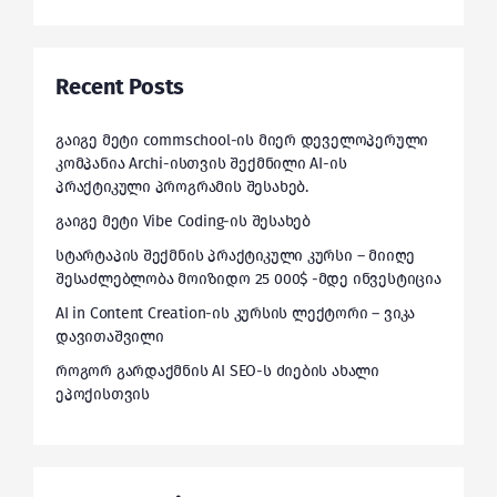
Recent Posts
გაიგე მეტი commschool-ის მიერ დეველოპერული
კომპანია Archi-ისთვის შექმნილი AI-ის
პრაქტიკული პროგრამის შესახებ.
გაიგე მეტი Vibe Coding-ის შესახებ
სტარტაპის შექმნის პრაქტიკული კურსი – მიიღე
შესაძლებლობა მოიზიდო 25 000$ -მდე ინვესტიცია
AI in Content Creation-ის კურსის ლექტორი – ვიკა
დავითაშვილი
როგორ გარდაქმნის AI SEO-ს ძიების ახალი
ეპოქისთვის