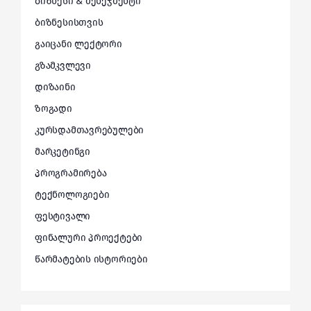
ბიზნესი & მენეჯმენტი
ბიზნესისთვის
გაიცანი ლექტორი
გზამკვლევი
დიზაინი
ზოგადი
კურსდამთავრებულები
მარკეტინგი
პროგრამირება
ტექნოლოგიები
ფესტივალი
ფინალური პროექტები
წარმატების ისტორიები