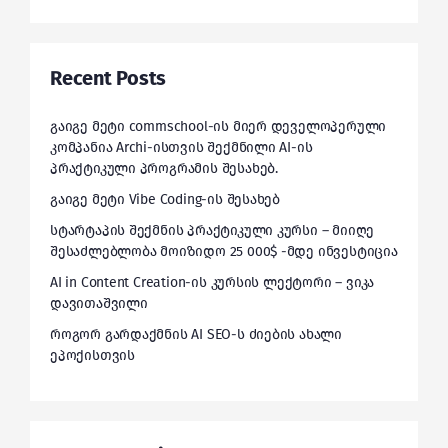
Recent Posts
გაიგე მეტი commschool-ის მიერ დეველოპერული
კომპანია Archi-ისთვის შექმნილი AI-ის
პრაქტიკული პროგრამის შესახებ.
გაიგე მეტი Vibe Coding-ის შესახებ
სტარტაპის შექმნის პრაქტიკული კურსი – მიიღე
შესაძლებლობა მოიზიდო 25 000$ -მდე ინვესტიცია
AI in Content Creation-ის კურსის ლექტორი – ვიკა
დავითაშვილი
როგორ გარდაქმნის AI SEO-ს ძიების ახალი
ეპოქისთვის