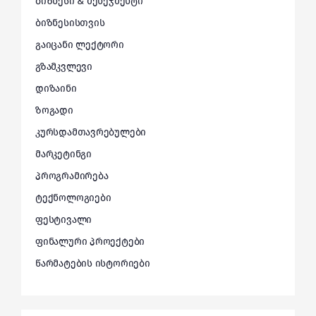
ბიზნესი & მენეჯმენტი
ბიზნესისთვის
გაიცანი ლექტორი
გზამკვლევი
დიზაინი
ზოგადი
კურსდამთავრებულები
მარკეტინგი
პროგრამირება
ტექნოლოგიები
ფესტივალი
ფინალური პროექტები
წარმატების ისტორიები