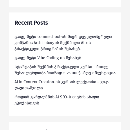
Recent Posts
გაიგე მეტი commschool-ის მიერ დეველოპერული
კომპანია Archi-ისთვის შექმნილი AI-ის
პრაქტიკული პროგრამის შესახებ.
გაიგე მეტი Vibe Coding-ის შესახებ
სტარტაპის შექმნის პრაქტიკული კურსი – მიიღე
შესაძლებლობა მოიზიდო 25 000$ -მდე ინვესტიცია
AI in Content Creation-ის კურსის ლექტორი – ვიკა
დავითაშვილი
როგორ გარდაქმნის AI SEO-ს ძიების ახალი
ეპოქისთვის