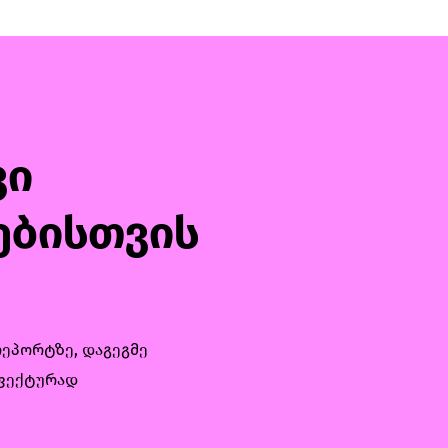
ვი
ებისთვის
რეპორტზე, დაგეგმე
ეფექტურად