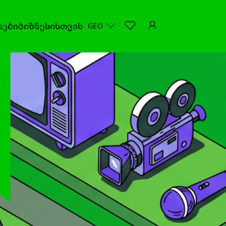
სები
ბიზნესისთვის
GEO