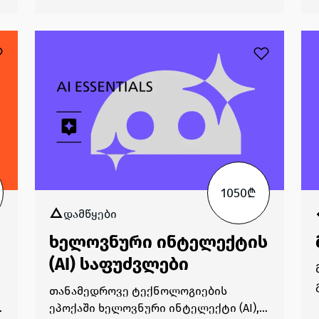
დაყრდნობით გადაწყვეტილებების
ციფრულ ერაში Top of Search-ს ნიშნავს.
მიღებას.
საძიებო სისტემების სამყარო "Wild
West" ფაზაშია. ტრადიციული SEO,
ს
რომელიც ლურჯ ბმულებზე იყო
ორიენტირებული, ტრანსფორმირდება
პასუხების სისტემების ოპტიმიზაციად
(AEO). კურსზე ვისწავლით, როგორ
ეძებს AI ინფორმაციას და როგორ
,
აგენერირებს პასუხებს. როგორ
კითხულობენ ბოტები თქვენს საიტს და
როგორ ყალიბდება თქვენი ბრენდი AI-
1050₾
სთვის სანდო წყაროდ.
დამწყები
ს
ხელოვნური ინტელექტის
(AI) საფუძვლები
თანამედროვე ტექნოლოგიების
ეპოქაში ხელოვნური ინტელექტი (AI),