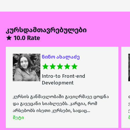
კურსდამთავრებულები
10.0 Rate
ახალაძე
გიორგი ქათ
to Front-end
Intro-to Fro
opment
Developmen
გავიღრმავე ცოდნა
თავიდან, მრავალფეროვნე
ებს. კარგია, რომ
ვიცოდი, რომელი კურსი ამ
რსები, სადაც
ერთ-ერთმა მეგობარმა მი
ტორი გიკითხავს
და მეც ვენდე მის რჩევას.
მეტი
ა თავისუფლად დაუსვა
მოლოდინი გაამართლა. გ