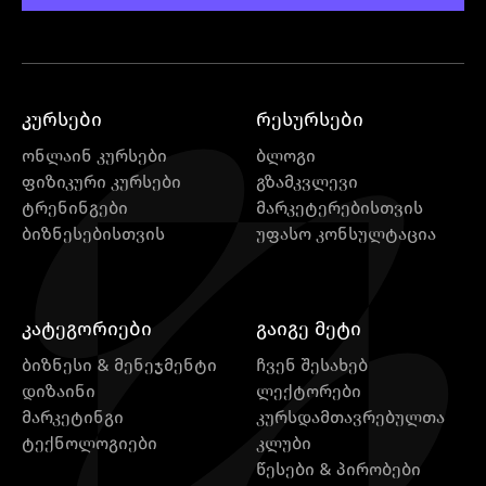
სამშენებლო ბლოკი ყველა
ვებსაიტისთვის, რომელსაც ოდესმე
სწვევიხარ. მიუხედავად იმისა, რომ
თითოეულ ენას აქვს განსხვავებული
კურსები
რესურსები
ფუნქციონალური ფოკუსირება, ისინი
ერთად მუშაობენ საინტერესო,
ონლაინ კურსები
ბლოგი
ინტერაქციული ვებსაიტების
ფიზიკური კურსები
გზამკვლევი
შესაქმნელად.ამ ბლოგში აღმოაჩენ, თუ
ტრენინგები
მარკეტერებისთვის
ბიზნესებისთვის
უფასო კონსულტაცია
რატომ არის ამ Front-end
ტექნოლოგიების სწავლა
მნიშვნელოვანი. HTML vs. CSS vs.
JavaScript: რა განსხვავებაა? მიუხედავად
კატეგორიები
გაიგე მეტი
იმისა, რომ ეს Front-end ტექნოლოგიები
ბიზნესი & მენეჯმენტი
ჩვენ შესახებ
ვებ-გვერდების შესაქმნელად
დიზაინი
ლექტორები
გამოიყენება, თითოეულ მათგანს აქვს
მარკეტინგი
კურსდამთავრებულთა
სპეციფიკური დანიშნულება და
ტექნოლოგიები
კლუბი
წესები & პირობები
სირთულეები. მაგალითად, HTML-სა და