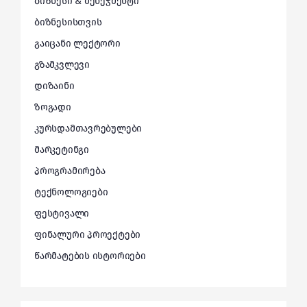
ბიზნესი & მენეჯმენტი
ბიზნესისთვის
გაიცანი ლექტორი
გზამკვლევი
დიზაინი
ზოგადი
კურსდამთავრებულები
მარკეტინგი
პროგრამირება
ტექნოლოგიები
ფესტივალი
ფინალური პროექტები
წარმატების ისტორიები