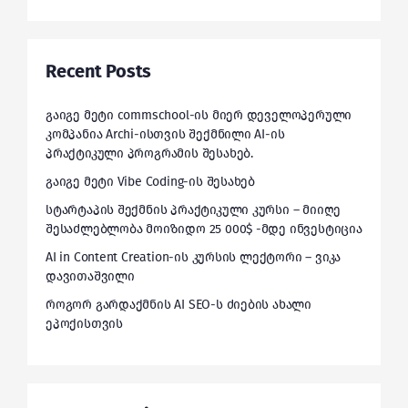
Recent Posts
გაიგე მეტი commschool-ის მიერ დეველოპერული
კომპანია Archi-ისთვის შექმნილი AI-ის
პრაქტიკული პროგრამის შესახებ.
გაიგე მეტი Vibe Coding-ის შესახებ
სტარტაპის შექმნის პრაქტიკული კურსი – მიიღე
შესაძლებლობა მოიზიდო 25 000$ -მდე ინვესტიცია
AI in Content Creation-ის კურსის ლექტორი – ვიკა
დავითაშვილი
როგორ გარდაქმნის AI SEO-ს ძიების ახალი
ეპოქისთვის