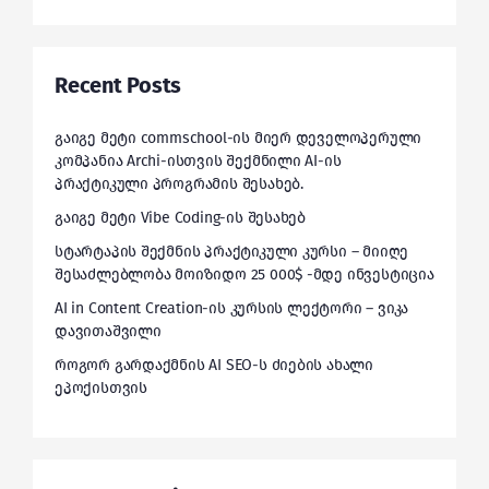
Recent Posts
გაიგე მეტი commschool-ის მიერ დეველოპერული
კომპანია Archi-ისთვის შექმნილი AI-ის
პრაქტიკული პროგრამის შესახებ.
გაიგე მეტი Vibe Coding-ის შესახებ
სტარტაპის შექმნის პრაქტიკული კურსი – მიიღე
შესაძლებლობა მოიზიდო 25 000$ -მდე ინვესტიცია
AI in Content Creation-ის კურსის ლექტორი – ვიკა
დავითაშვილი
როგორ გარდაქმნის AI SEO-ს ძიების ახალი
ეპოქისთვის