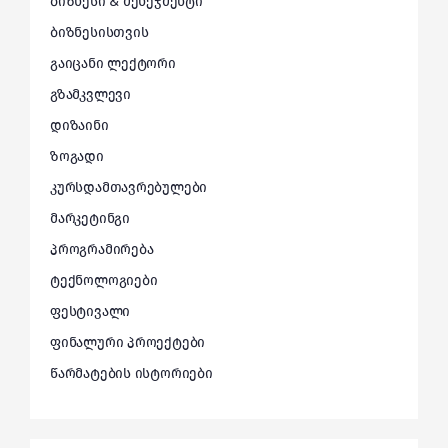
ბიზნესი & მენეჯმენტი
ბიზნესისთვის
გაიცანი ლექტორი
გზამკვლევი
დიზაინი
ზოგადი
კურსდამთავრებულები
მარკეტინგი
პროგრამირება
ტექნოლოგიები
ფესტივალი
ფინალური პროექტები
წარმატების ისტორიები