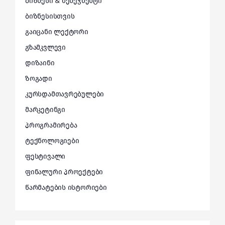
ბიზნესი & მენეჯმენტი
ბიზნესისთვის
გაიცანი ლექტორი
გზამკვლევი
დიზაინი
ზოგადი
კურსდამთავრებულები
მარკეტინგი
პროგრამირება
ტექნოლოგიები
ფესტივალი
ფინალური პროექტები
წარმატების ისტორიები