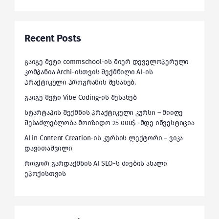
Recent Posts
გაიგე მეტი commschool-ის მიერ დეველოპერული
კომპანია Archi-ისთვის შექმნილი AI-ის
პრაქტიკული პროგრამის შესახებ.
გაიგე მეტი Vibe Coding-ის შესახებ
სტარტაპის შექმნის პრაქტიკული კურსი – მიიღე
შესაძლებლობა მოიზიდო 25 000$ -მდე ინვესტიცია
AI in Content Creation-ის კურსის ლექტორი – ვიკა
დავითაშვილი
როგორ გარდაქმნის AI SEO-ს ძიების ახალი
ეპოქისთვის