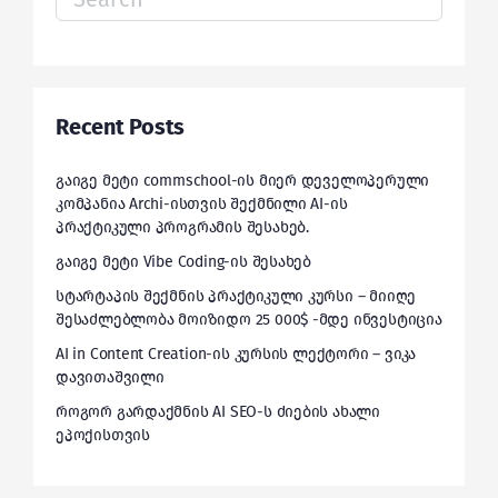
for:
Recent Posts
გაიგე მეტი commschool-ის მიერ დეველოპერული
კომპანია Archi-ისთვის შექმნილი AI-ის
პრაქტიკული პროგრამის შესახებ.
გაიგე მეტი Vibe Coding-ის შესახებ
სტარტაპის შექმნის პრაქტიკული კურსი – მიიღე
შესაძლებლობა მოიზიდო 25 000$ -მდე ინვესტიცია
AI in Content Creation-ის კურსის ლექტორი – ვიკა
დავითაშვილი
როგორ გარდაქმნის AI SEO-ს ძიების ახალი
ეპოქისთვის