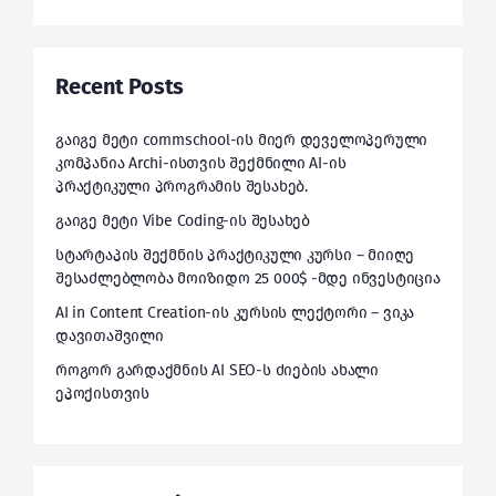
Recent Posts
გაიგე მეტი commschool-ის მიერ დეველოპერული
კომპანია Archi-ისთვის შექმნილი AI-ის
პრაქტიკული პროგრამის შესახებ.
გაიგე მეტი Vibe Coding-ის შესახებ
სტარტაპის შექმნის პრაქტიკული კურსი – მიიღე
შესაძლებლობა მოიზიდო 25 000$ -მდე ინვესტიცია
AI in Content Creation-ის კურსის ლექტორი – ვიკა
დავითაშვილი
როგორ გარდაქმნის AI SEO-ს ძიების ახალი
ეპოქისთვის