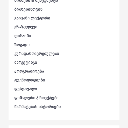
ბიზნესი & მენეჯმენტი
ბიზნესისთვის
გაიცანი ლექტორი
გზამკვლევი
დიზაინი
ზოგადი
კურსდამთავრებულები
მარკეტინგი
პროგრამირება
ტექნოლოგიები
ფესტივალი
ფინალური პროექტები
წარმატების ისტორიები