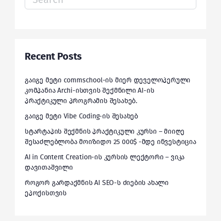
for:
Recent Posts
გაიგე მეტი commschool-ის მიერ დეველოპერული
კომპანია Archi-ისთვის შექმნილი AI-ის
პრაქტიკული პროგრამის შესახებ.
გაიგე მეტი Vibe Coding-ის შესახებ
სტარტაპის შექმნის პრაქტიკული კურსი – მიიღე
შესაძლებლობა მოიზიდო 25 000$ -მდე ინვესტიცია
AI in Content Creation-ის კურსის ლექტორი – ვიკა
დავითაშვილი
როგორ გარდაქმნის AI SEO-ს ძიების ახალი
ეპოქისთვის