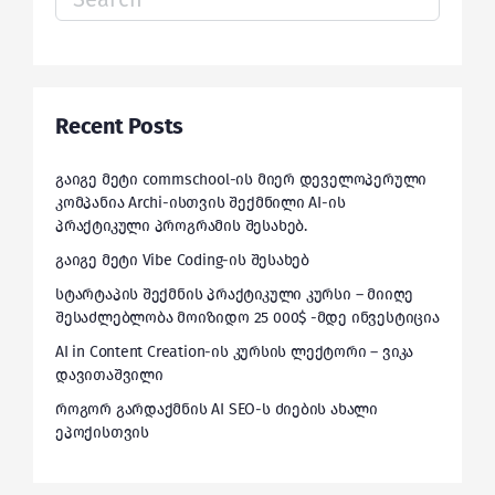
for:
Recent Posts
გაიგე მეტი commschool-ის მიერ დეველოპერული
კომპანია Archi-ისთვის შექმნილი AI-ის
პრაქტიკული პროგრამის შესახებ.
გაიგე მეტი Vibe Coding-ის შესახებ
სტარტაპის შექმნის პრაქტიკული კურსი – მიიღე
შესაძლებლობა მოიზიდო 25 000$ -მდე ინვესტიცია
AI in Content Creation-ის კურსის ლექტორი – ვიკა
დავითაშვილი
როგორ გარდაქმნის AI SEO-ს ძიების ახალი
ეპოქისთვის