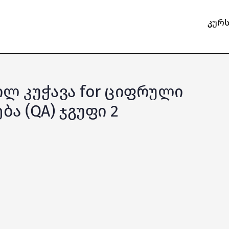
კურ
ხეილ კუჭავა for ციფრული
ა (QA) ჯგუფი 2