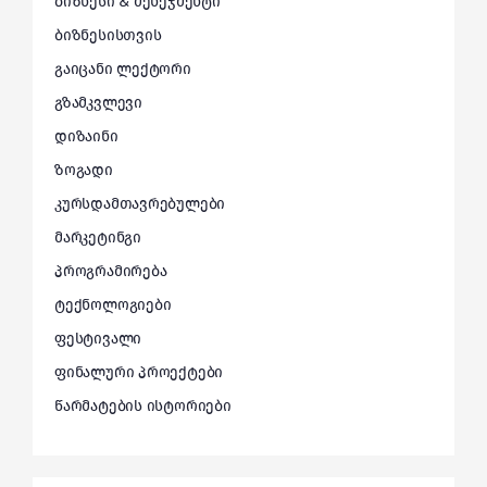
ბიზნესი & მენეჯმენტი
ბიზნესისთვის
გაიცანი ლექტორი
გზამკვლევი
დიზაინი
ზოგადი
კურსდამთავრებულები
მარკეტინგი
პროგრამირება
ტექნოლოგიები
ფესტივალი
ფინალური პროექტები
წარმატების ისტორიები