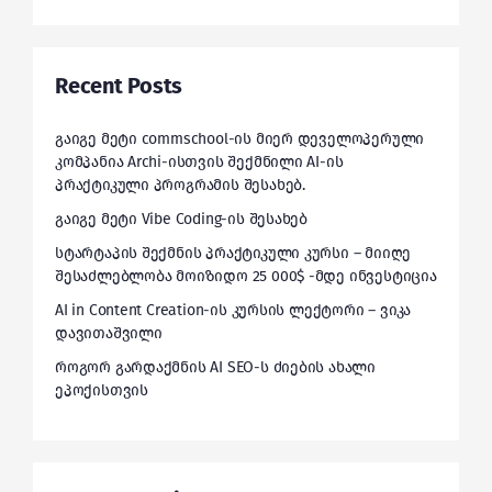
Recent Posts
გაიგე მეტი commschool-ის მიერ დეველოპერული
კომპანია Archi-ისთვის შექმნილი AI-ის
პრაქტიკული პროგრამის შესახებ.
გაიგე მეტი Vibe Coding-ის შესახებ
სტარტაპის შექმნის პრაქტიკული კურსი – მიიღე
შესაძლებლობა მოიზიდო 25 000$ -მდე ინვესტიცია
AI in Content Creation-ის კურსის ლექტორი – ვიკა
დავითაშვილი
როგორ გარდაქმნის AI SEO-ს ძიების ახალი
ეპოქისთვის