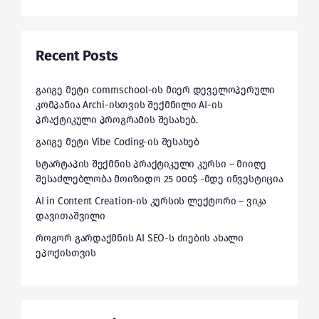
Recent Posts
გაიგე მეტი commschool-ის მიერ დეველოპერული
კომპანია Archi-ისთვის შექმნილი AI-ის
პრაქტიკული პროგრამის შესახებ.
გაიგე მეტი Vibe Coding-ის შესახებ
სტარტაპის შექმნის პრაქტიკული კურსი – მიიღე
შესაძლებლობა მოიზიდო 25 000$ -მდე ინვესტიცია
AI in Content Creation-ის კურსის ლექტორი – ვიკა
დავითაშვილი
როგორ გარდაქმნის AI SEO-ს ძიების ახალი
ეპოქისთვის