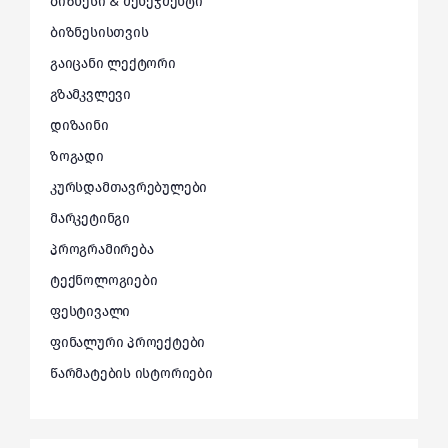
ბიზნესი & მენეჯმენტი
ბიზნესისთვის
გაიცანი ლექტორი
გზამკვლევი
დიზაინი
ზოგადი
კურსდამთავრებულები
მარკეტინგი
პროგრამირება
ტექნოლოგიები
ფესტივალი
ფინალური პროექტები
წარმატების ისტორიები