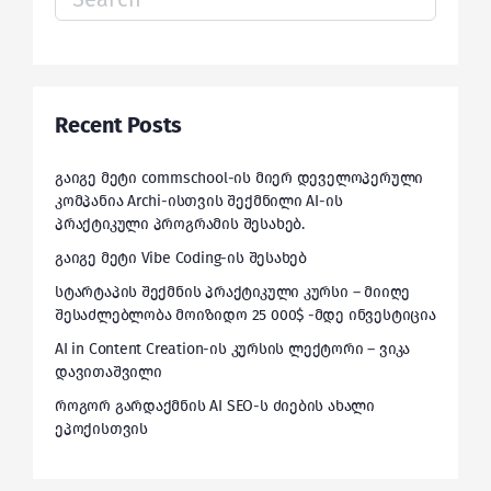
for:
Recent Posts
გაიგე მეტი commschool-ის მიერ დეველოპერული
კომპანია Archi-ისთვის შექმნილი AI-ის
პრაქტიკული პროგრამის შესახებ.
გაიგე მეტი Vibe Coding-ის შესახებ
სტარტაპის შექმნის პრაქტიკული კურსი – მიიღე
შესაძლებლობა მოიზიდო 25 000$ -მდე ინვესტიცია
AI in Content Creation-ის კურსის ლექტორი – ვიკა
დავითაშვილი
როგორ გარდაქმნის AI SEO-ს ძიების ახალი
ეპოქისთვის