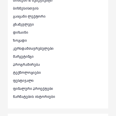
ბიზნესი & მენეჯმენტი
ბიზნესისთვის
გაიცანი ლექტორი
გზამკვლევი
დიზაინი
ზოგადი
კურსდამთავრებულები
მარკეტინგი
პროგრამირება
ტექნოლოგიები
ფესტივალი
ფინალური პროექტები
წარმატების ისტორიები