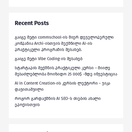
Recent Posts
გაიგე მეტი commschool-ის მიერ დეველოპერული
კომპანია Archi-ისთვის შექმნილი AI-ის
პრაქტიკული პროგრამის შესახებ.
გაიგე მეტი Vibe Coding-ის შესახებ
სტარტაპის შექმნის პრაქტიკული კურსი – მიიღე
შესაძლებლობა მოიზიდო 25 000$ -მდე ინვესტიცია
AI in Content Creation-ის კურსის ლექტორი – ვიკა
დავითაშვილი
როგორ გარდაქმნის AI SEO-ს ძიების ახალი
ეპოქისთვის