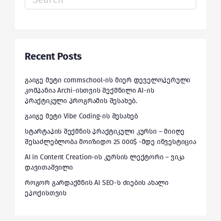
for:
Recent Posts
გაიგე მეტი commschool-ის მიერ დეველოპერული
კომპანია Archi-ისთვის შექმნილი AI-ის
პრაქტიკული პროგრამის შესახებ.
გაიგე მეტი Vibe Coding-ის შესახებ
სტარტაპის შექმნის პრაქტიკული კურსი – მიიღე
შესაძლებლობა მოიზიდო 25 000$ -მდე ინვესტიცია
AI in Content Creation-ის კურსის ლექტორი – ვიკა
დავითაშვილი
როგორ გარდაქმნის AI SEO-ს ძიების ახალი
ეპოქისთვის