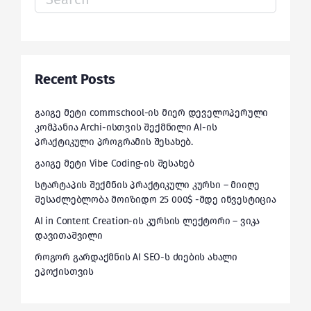
for:
Recent Posts
გაიგე მეტი commschool-ის მიერ დეველოპერული
კომპანია Archi-ისთვის შექმნილი AI-ის
პრაქტიკული პროგრამის შესახებ.
გაიგე მეტი Vibe Coding-ის შესახებ
სტარტაპის შექმნის პრაქტიკული კურსი – მიიღე
შესაძლებლობა მოიზიდო 25 000$ -მდე ინვესტიცია
AI in Content Creation-ის კურსის ლექტორი – ვიკა
დავითაშვილი
როგორ გარდაქმნის AI SEO-ს ძიების ახალი
ეპოქისთვის