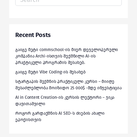
for:
Recent Posts
გაიგე მეტი commschool-ის მიერ დეველოპერული
კომპანია Archi-ისთვის შექმნილი AI-ის
პრაქტიკული პროგრამის შესახებ.
გაიგე მეტი Vibe Coding-ის შესახებ
სტარტაპის შექმნის პრაქტიკული კურსი – მიიღე
შესაძლებლობა მოიზიდო 25 000$ -მდე ინვესტიცია
AI in Content Creation-ის კურსის ლექტორი – ვიკა
დავითაშვილი
როგორ გარდაქმნის AI SEO-ს ძიების ახალი
ეპოქისთვის