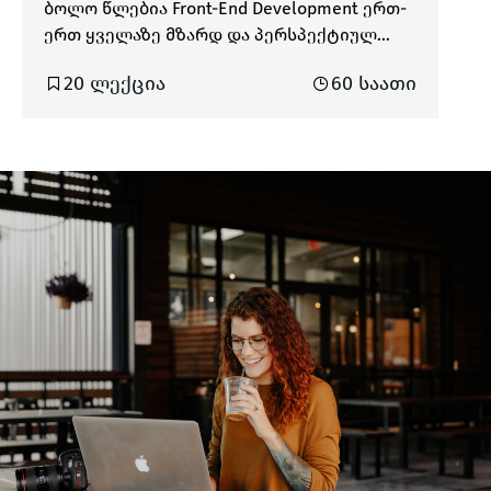
ბოლო წლებია Front-End Development ერთ-
ერთ ყველაზე მზარდ და პერსპექტიულ
ინდუსტრიად გვევლინება. ამ ყველაფერში
20 ლექცია
60 საათი
დიდი როლი ითამაშა Angular Framework-მა,
რომელიც 2016 წელს შეიქმნა Google-ის
მიერ და რომლის გაუმჯობესება დღესაც
აქტიურად მიმდინარეობს. Angular
Framework-ის გამოყენებით თქვენ
შეძლებთ TypeScript-Based Responsive
Single-Page აპლიკაციების (SPA) აწყობას.
კურსის განმავლობაში მთავარი აქცენტი
გაკეთდება Angular-ის მთავარი
კონცეფციების ღრმად შესწავლაზე. დიდი
დრო დაეთმობა TypeScript-ის და RxJS-ის
სიღრმისეულ გარჩევას და ჩვენებას თუ
რატომ არის ღირებული ტიპიზაცია (TS) და
რეაქტიული პარადიგმა (RxJS)