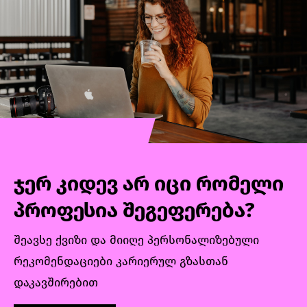
კონცეფციების ღრმად შესწავლაზე. დიდი
დრო დაეთმობა TypeScript-ის და RxJS-ის
სიღრმისეულ გარჩევას და ჩვენებას თუ
რატომ არის ღირებული ტიპიზაცია (TS) და
რეაქტიული პარადიგმა (RxJS)
ჯერ კიდევ არ იცი რომელი
პროფესია შეგეფერება?
შეავსე ქვიზი და მიიღე პერსონალიზებული
რეკომენდაციები კარიერულ გზასთან
დაკავშირებით